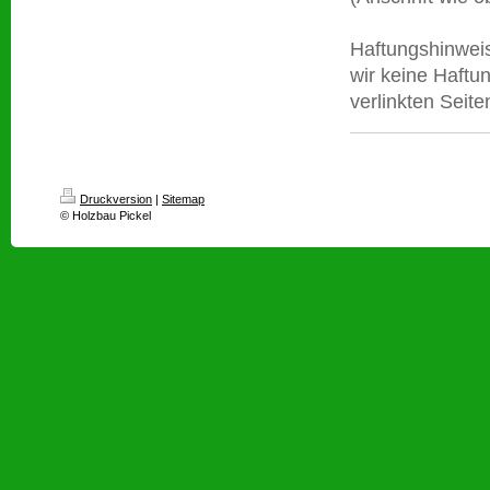
Haftungshinweis:
wir keine Haftun
verlinkten Seite
Druckversion
|
Sitemap
© Holzbau Pickel