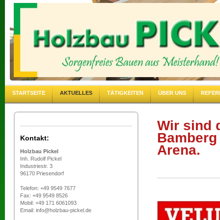
STARTSEITE
AKTUELLES
TÄTIGKEITEN
ÜBER UNS
REFER
Wir sind
Bamberg 
Kontakt:
Arena.
Holzbau Pickel
Inh. Rudolf Pickel
Industriestr. 3
96170 Priesendorf
Telefon: +49 9549 7677
Fax: +49 9549 8526
Mobil: +49 171 6061093
Email: info@holzbau-pickel.de